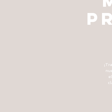
P
¡Tra
nue
e
cl