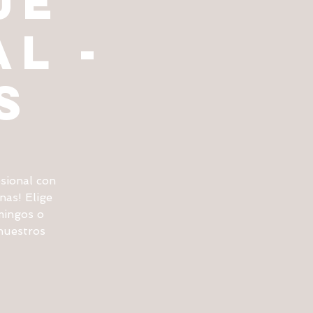
JE
L -
S
sional con
nas! Elige
mingos o
nuestros