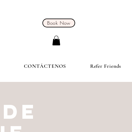
Book Now
S
CONTÁCTENOS
Refer Friends
 DE