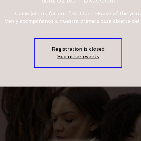
dom, 02 feb
  |  
Divas Glam
Come join us for our first Open House of the year.
Ven y acompañanos a nuestra primera casa abierta del
Registration is closed
See other events