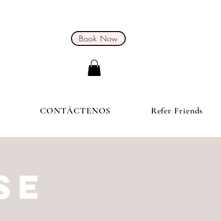
Book Now
S
CONTÁCTENOS
Refer Friends
SE