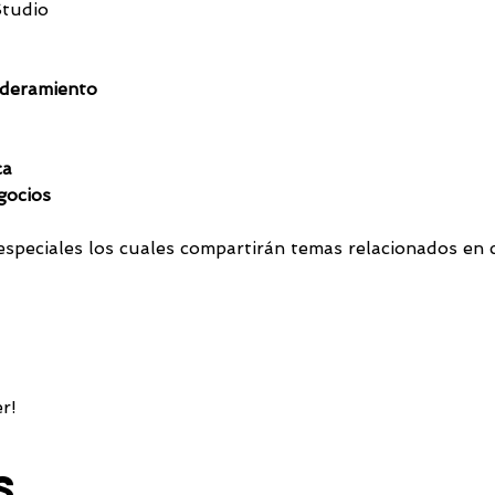
Studio
deramiento
a 
gocios
speciales los cuales compartirán temas relacionados en c
r!
s