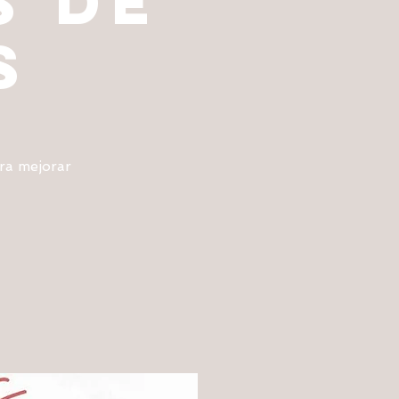
s de
s
ra mejorar