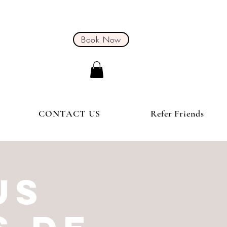
Book Now
CONTACT US
Refer Friends
us