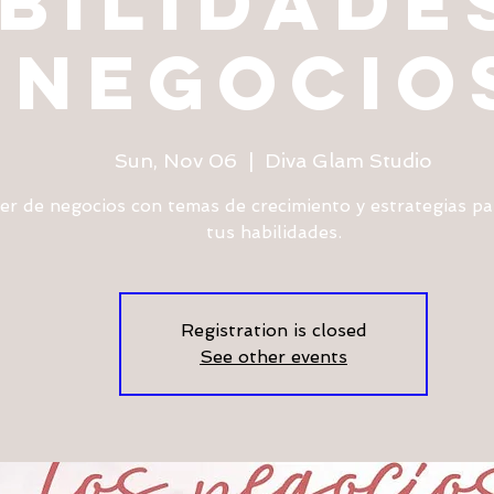
bilidade
negocio
Sun, Nov 06
  |  
Diva Glam Studio
ler de negocios con temas de crecimiento y estrategias pa
tus habilidades.
Registration is closed
See other events