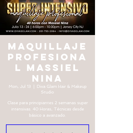
Maquillaje
Profesiona
l Massiel
Nina
Mon, Jul 13
  |  
Diva Glam Hair & Makeup
Studio
Clase para principiantes 2 semanas super
intensivas. 40 Horas, Técnicas desde
básico a avanzado.