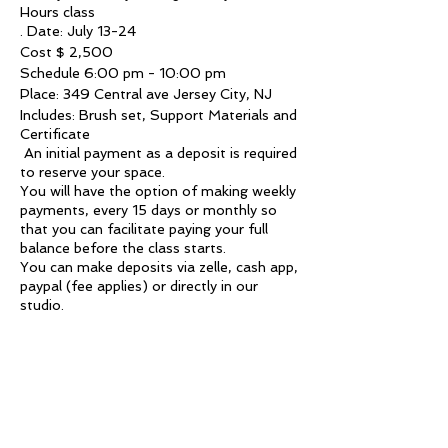
Hours class
. Date: July 13-24
Cost $ 2,500
Schedule 6:00 pm - 10:00 pm
Place: 349 Central ave Jersey City, NJ
Includes: Brush set, Support Materials and
Certificate
An initial payment as a deposit is required
to reserve your space.
You will have the option of making weekly
payments, every 15 days or monthly so
that you can facilitate paying your full
balance before the class starts.
You can make deposits via zelle, cash app,
paypal (fee applies) or directly in our
studio.
Once you make your deposit you must
send us an email to info@divasglam.com
to inform us what your payment method
will be. Book early, as space is super
limited. This class will be visual and
practical. You need to bring your model
(we do not provide models).