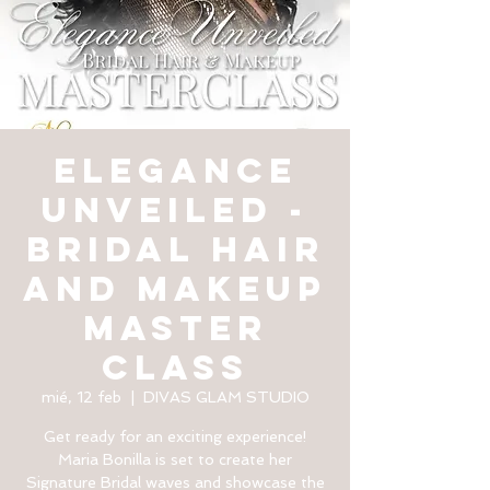
ELEGANCE
UNVEILED -
BRIDAL HAIR
AND MAKEUP
MASTER
CLASS
mié, 12 feb
  |  
DIVAS GLAM STUDIO
Get ready for an exciting experience!
Maria Bonilla is set to create her
Signature Bridal waves and showcase the