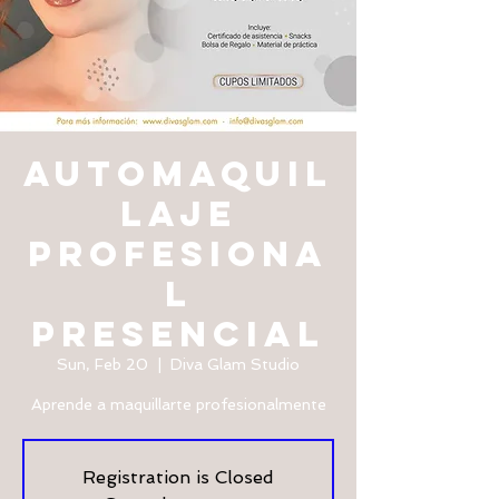
AUTOMAQUIL
LAJE
PROFESIONA
L
PRESENCIAL
Sun, Feb 20
  |  
Diva Glam Studio
Aprende a maquillarte profesionalmente
Registration is Closed