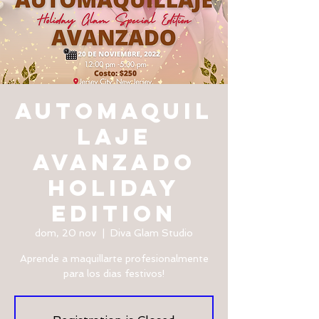
AUTOMAQUIL
LAJE
AVANZADO
HOLIDAY
EDITION
dom, 20 nov
  |  
Diva Glam Studio
Aprende a maquillarte profesionalmente
para los dias festivos!