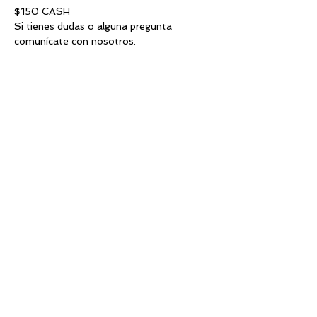
$150 CASH
Si tienes dudas o alguna pregunta 
comunícate con nosotros.
201-795-2064 o info@divasglam.com
Tickets
Venta finalizada
Tipo de entrada
Automaquillaje
Deposito
Este es solo el deposito para 
reservar su espacio en la clase de 
automaquillaje. Valor total $250  
Cargo por transacción aplica.

No reembolsable
Precio