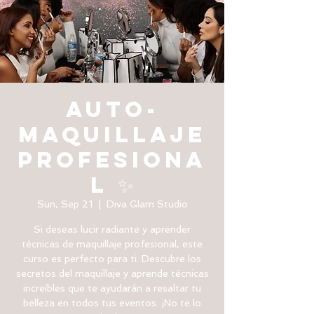
AUTO-
MAQUILLAJE
PROFESIONA
L ✨
Sun, Sep 21
  |  
Diva Glam Studio
Si deseas lucir radiante y aprender
técnicas de maquillaje profesional, este
curso es perfecto para ti. Descubre los
secretos del maquillaje y aprende técnicas
increíbles que te ayudarán a resaltar tu
belleza en todos tus eventos. ¡No te lo