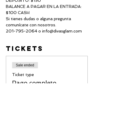
DEPOSITO: $150
BALANCE A PAGAR EN LA ENTRADA: 
$100 CASH
Si tienes dudas o alguna pregunta 
comunícate con nosotros.
201-795-2064 o info@divasglam.com
Tickets
Sale ended
Ticket type
Pago completo
Pago completo por la clase de 
auto-maquillaje. Cargo por 
transacción aplica. 

Pago no reembolsable o 
transferible.
Price